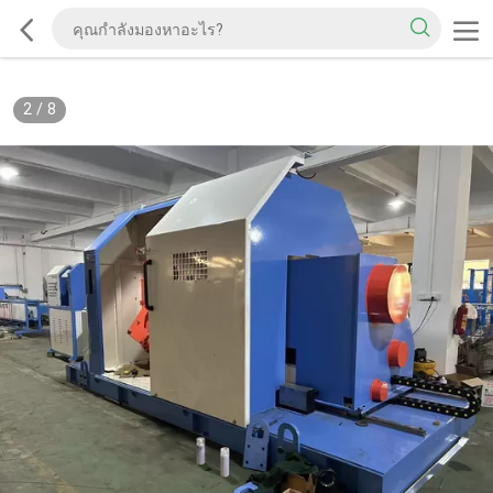
2
/
8