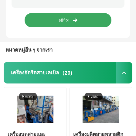
เครื่องปั่นทองแดง
เครื่องทำท่อเชื่อมเกลียว
หมวดหมู่อื่น ๆ จากเรา
เครื่องตัดเลเซอร์
โบบบินเคเบิล
เครื่องอัดรีดสายเคเบิล
(20)
สาย CCV
เคเบิลครอสเฮด
แม่พิมพ์ฉีดลวดทองแดง
เครื่องบดสายและ
เครื่องผลิตสายพลาสติก