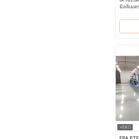
มิลลิเมต
FPA PTF