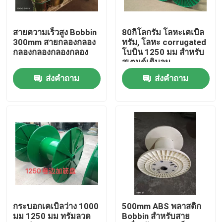
เกี่ยวกับเรา
สายความเร็วสูง Bobbin
80กิโลกรัม โลหะเคเบิล
300mm สายกลองกลอง
ทรัม, โลหะ corrugated
กลองกลองกลองกลอง
โบบิน 1250 มม สําหรับ
ทัวร์โรงงาน
สเตนด์เดินลม
ส่งคำถาม
ส่งคำถาม
การควบคุมคุณภาพ
ติดต่อเรา
ขอใบเสนอราคา
เครื่องอัดรีดสายเคเบิล
กระบอกเคเบิลว่าง 1000
500mm ABS พลาสติก
มม 1250 มม ทรัมลวด
Bobbin สําหรับสาย
เครื่องอัดรีดลวด