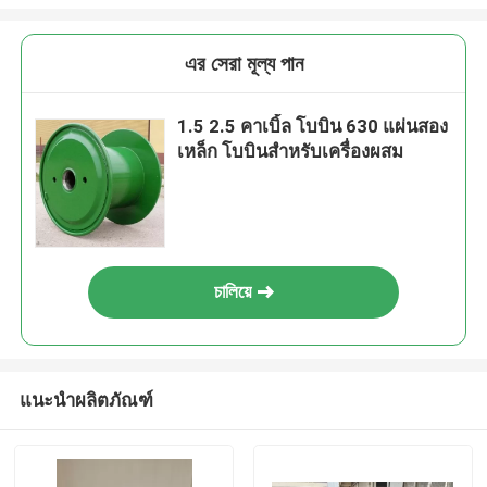
এর সেরা মূল্য পান
1.5 2.5 คาเบิ้ล โบบิน 630 แผ่นสอง
เหล็ก โบบินสําหรับเครื่องผสม
চালিয়ে
แนะนำผลิตภัณฑ์