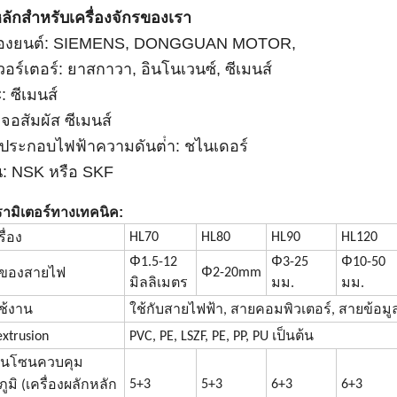
อหลักสําหรับเครื่องจักรของเรา
รื่องยนต์: SIEMENS, DONGGUAN MOTOR,
เวอร์เตอร์: ยาสกาวา, อินโนเวนซ์, ซีเมนส์
: ซีเมนส์
าจอสัมผัส ซีเมนส์
์ประกอบไฟฟ้าความดันต่ํา: ชไนเดอร์
น: NSK หรือ SKF
ามิเตอร์ทางเทคนิค:
HL70
HL80
HL90
HL120
รื่อง
Φ
Φ
Φ
1.5-12
3-25
10-50
Φ
2-20mm
ของสายไฟ
มิลลิเมตร
มม.
มม.
ช้งาน
ใช้กับสายไฟฟ้า, สายคอมพิวเตอร์, สายข้อมู
extrusion
PVC, PE, LSZF, PE, PP, PU เป็นต้น
วนโซนควบคุม
5+3
5+3
6+3
6+3
ูมิ (เครื่องผลักหลัก