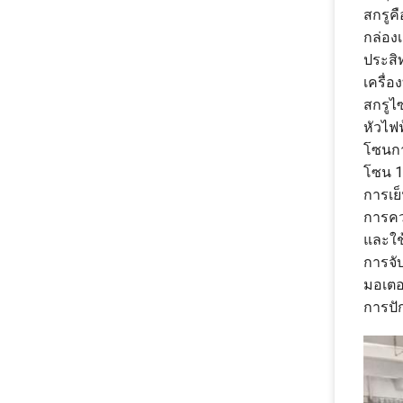
สกรูค
กล่องเ
ประสิ
เครื่
สกรูไ
หัวไฟ
โซนกา
โซน 1
การเย็
การควบ
และใช้
การจับ
มอเตอ
การปัก