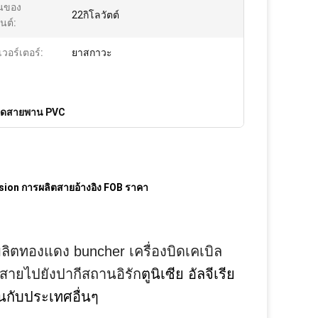
นของ
22กิโลวัตต์
ยนต์:
นเวอร์เตอร์:
ยาสกาวะ
งบดสายพาน PVC
usion การผลิตสายอ้างอิง FOB ราคา
ลิตทองแดง buncher เครื่องบิดเคเบิล
สายไปยังปากีสถานอิรัก
ตูนิเซีย อัลจีเรีย
านกับประเทศอื่นๆ