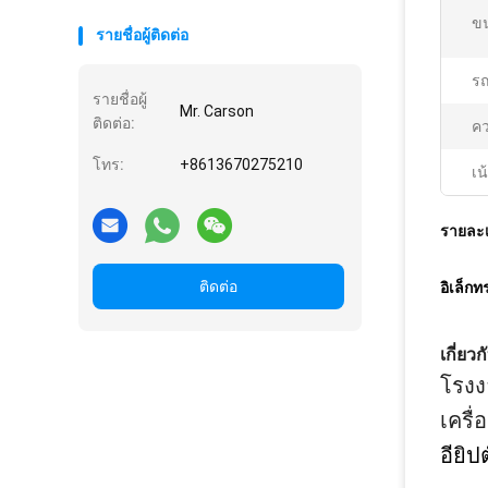
ข
รายชื่อผู้ติดต่อ
รถ
รายชื่อผู้
Mr. Carson
ติดต่อ:
คว
โทร:
+8613670275210
เน
รายละเ
ติดต่อ
อิเล็ก
เกี่ยว
โรงง
เครื
อียิ