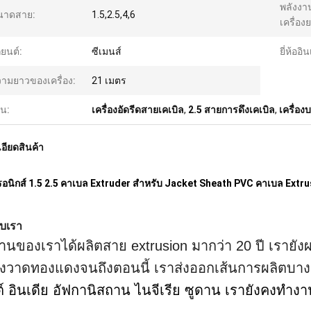
พลังงา
นาดสาย:
1.5,2.5,4,6
เครื่อง
ยนต์:
ซีเมนส์
ยี่ห้ออิ
ามยาวของเครื่อง:
21 เมตร
้น:
เครื่องอัดรีดสายเคเบิล
,
2.5 สายการดึงเคเบิล
,
เครื่อ
อียดสินค้า
ทรอนิกส์ 1.5 2.5 คาเบล Extruder สําหรับ Jacket Sheath PVC คาเบล Extr
กับเรา
านของเราได้ผลิตสาย extrusion มากว่า 20 ปี เรายังผ
่องวาดทองแดงจนถึงตอนนี้ เราส่งออกเส้นการผลิตบาง
ปต์ อินเดีย อัฟกานิสถาน ไนจีเรีย ซูดาน เรายังคงทําง