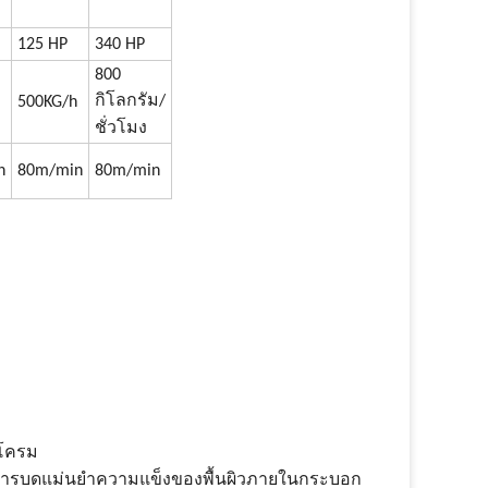
125 HP
340 HP
800
กิโลกรัม/
500KG/h
ชั่วโมง
n
80m/min
80m/min
บโครม
ารบดแม่นยําความแข็งของพื้นผิวภายในกระบอก