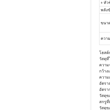
+ หัว
พลังข
ขนาด
ความเ
โฮสต์
วัสดุท
ความจุ
กว้าง
ความส
อัตรา
อัตรา
วัสดุข
สกรูท
วัสดุ