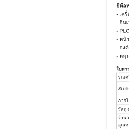
ยี่ห้
- เค
- อิน
- PLC
- หน้
- องค
- หมุ
ใบพาร
รุ่นเค
สเปค
การใ
วัสดุ 
จําน
อุณหภ