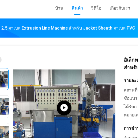
บ้าน
สินค้า
วิดีโอ
เกี่ยวกับเรา
1.5 2.5 คาเบล Extrusion Line Machine สําหรับ Jacket Sheath คาเบล PVC
อิเล็ก
สําหร
รายละเอ
สถานที่
ชื่อแบร
ได้รับก
หมายเล
การชำร
จำนวนสั่