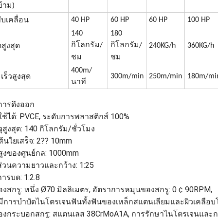
ข้าม)
40 HP
60 HP
60 HP
100 HP
ับเคลื่อน
140
180
กิโลกรัม/
กิโลกรัม/
240KG/h
360KG/h
สูงสุด
ชม
ชม
400m/
300m/min
250m/min
180m/mi
ร็วสูงสุด
นาที
การดึงออก
ี่ใช้ได้: PVCE, ระดับการพลาสติกส์ 100%
สูงสุด: 140 กิโลกรัม/ชั่วโมง
เส้นใยเสร็จ: 2?? 10mm
ูงของศูนย์กล: 1000mm
ส่วนความยาวและกว้าง: 1:25
การบด: 1:2.8
องสกรู: หนึ่ง Ø70 มิลลิเมตร, อัตราการหมุนของสกรู: 0 ¢ 90RPM,
ี่มีการบําบัดไนโตรเจนฟันทั้งฟันของเหล็กสแตนเลียมและผิวเคลือ
ของกระบอกสกรู: สแตนเลส 38CrMoA1A, การรักษาไนโตรเจนและก