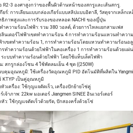
ือ R2-3 องศาสูงกว่าของพื้นผิวด้านหน้าของสกรูและเส้นสกรู.
กียร์: การเลียนแบบกล่องเกียร์แบบสลิปแบบอิตาลี, วัสดุจากเหล็กเหล็ก
ทธิภาพสูงและการรับรองของหลอด NACHI ของญี่ปุ่น
องทําความร้อนไฟฟ้า: รวม 380 วอลต์, ด้วยการไหลแยกสามเฟส
ซลินเดอร์ไฟฟ้าเขตทําความร้อน 4 การทําความร้อนแหวนทําความร้อ
ฟ้าเขตทําความร้อน 1, การทําความร้อนโดยแหวนทําความร้อนอลูม
รทําความร้อนด้วยไฟฟ้าในคอเครื่อง 1 การทําความร้อนด้วยแผ่น
 ระบบทําความร้อนด้วยไฟฟ้า โดยใช้แท็บเล็ตไฟฟ้า
น: สกรูกล่องโซน 4 ใช้พัดลมเย็น 4 ชุด ((250W)
คุมอุณหภูมิ: ใช้เครื่องวัดอุณหภูมิ PID อัตโนมัติที่ผลิตใน Yangmi
 KTYP เป็นคู่อุณหภูมิ
หัวเครื่อง: ใช้กุญแจดัดเร็ว, เครื่องปักย้ายโซ่คู่
ร์เจ้าภาพ: 22kw มอเตอร์ Jiangmen SINEE อินเวอร์เตอร์
หัว: ใช้กุญแจดัดเร็วด้วยรัด, ปักสองครั้งด้วยโซ่