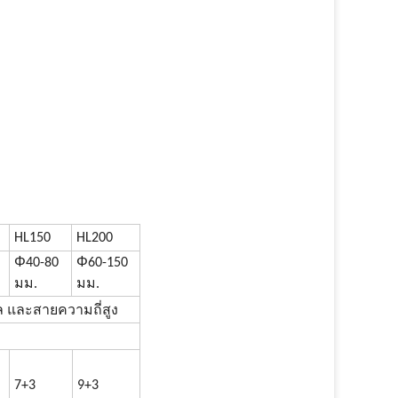
HL150
HL200
Φ
Φ
40-80
60-150
มม.
มม.
ล และสายความถี่สูง
7+3
9+3