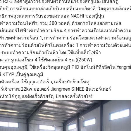
ือ R2-3 องศาสูงกว่าของพื้นผิวด้านหน้าของสกรูและเส้นสกรู.
กียร์: การเลียนแบบกล่องเกียร์แบบสลิปแบบอิตาลี, วัสดุจากเหล็กเหล็ก
ทธิภาพสูงและการรับรองของหลอด NACHI ของญี่ปุ่น
องทําความร้อนไฟฟ้า: รวม 380 วอลต์, ด้วยการไหลแยกสามเฟส
ซลินเดอร์ไฟฟ้าเขตทําความร้อน 4 การทําความร้อนแหวนทําความร้อ
ฟ้าเขตทําความร้อน 1, การทําความร้อนโดยแหวนทําความร้อนอลูม
รทําความร้อนด้วยไฟฟ้าในคอเครื่อง 1 การทําความร้อนด้วยแผ่น
 ระบบทําความร้อนด้วยไฟฟ้า โดยใช้แท็บเล็ตไฟฟ้า
น: สกรูกล่องโซน 4 ใช้พัดลมเย็น 4 ชุด ((250W)
คุมอุณหภูมิ: ใช้เครื่องวัดอุณหภูมิ PID อัตโนมัติที่ผลิตใน Yangmi
 KTYP เป็นคู่อุณหภูมิ
หัวเครื่อง: ใช้กุญแจดัดเร็ว, เครื่องปักย้ายโซ่คู่
ร์เจ้าภาพ: 22kw มอเตอร์ Jiangmen SINEE อินเวอร์เตอร์
หัว: ใช้กุญแจดัดเร็วด้วยรัด, ปักสองครั้งด้วยโซ่