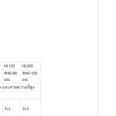
HL150
HL200
Φ
Φ
40-80
60-150
มม.
มม.
ล และสายความถี่สูง
7+3
9+3