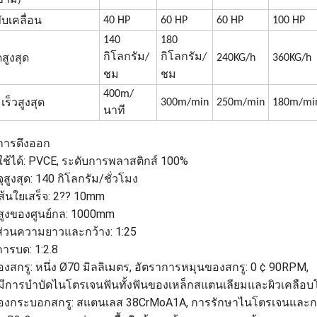
ข้าม)
40 HP
60 HP
60 HP
100 HP
ับเคลื่อน
140
180
กิโลกรัม/
กิโลกรัม/
240KG/h
360KG/h
สูงสุด
ชม
ชม
400m/
300m/min
250m/min
180m/mi
ร็วสูงสุด
นาที
การดึงออก
ี่ใช้ได้: PVCE, ระดับการพลาสติกส์ 100%
สูงสุด: 140 กิโลกรัม/ชั่วโมง
เส้นใยเสร็จ: 2?? 10mm
ูงของศูนย์กล: 1000mm
ส่วนความยาวและกว้าง: 1:25
การบด: 1:2.8
องสกรู: หนึ่ง Ø70 มิลลิเมตร, อัตราการหมุนของสกรู: 0 ¢ 90RPM,
ี่มีการบําบัดไนโตรเจนฟันทั้งฟันของเหล็กสแตนเลียมและผิวเคลือ
ของกระบอกสกรู: สแตนเลส 38CrMoA1A, การรักษาไนโตรเจนและก