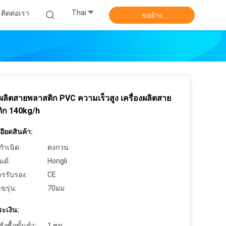
Thai
ติดต่อเรา
ขออ้าง
งผลิตสายพลาสติก PVC ความเร็วสูง เครื่องผลิตสาย
ิก 140kg/h
ียดสินค้า:
กำเนิด:
ตงกวน
นด์:
Hongli
ารรับรอง:
CE
ขรุ่น:
70มม
ะเงิน:
งซื้อขั้นต่ำ:
1 ชุด