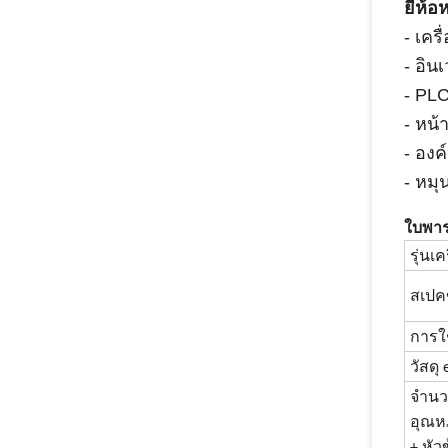
ยี่ห้
- เค
- อิน
- PLC
- หน้
- องค
- หมุ
ใบพาร
รุ่นเค
สเปค
การใ
วัสดุ 
จําน
อุณหภ