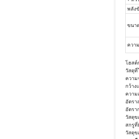
+ หัว
พลังข
ขนาด
ความเ
โฮสต์
วัสดุท
ความจุ
กว้าง
ความส
อัตรา
อัตรา
วัสดุข
สกรูท
วัสดุ