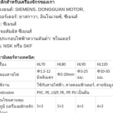
อหลักสําหรับเครื่องจักรของเรา
รื่องยนต์: SIEMENS, DONGGUAN MOTOR,
เวอร์เตอร์: ยาสกาวา, อินโนเวนซ์, ซีเมนส์
: ซีเมนส์
าจอสัมผัส ซีเมนส์
์ประกอบไฟฟ้าความดันต่ํา: ชไนเดอร์
น: NSK หรือ SKF
ามิเตอร์ทางเทคนิค:
HL70
HL80
HL90
HL120
รื่อง
Φ
Φ
Φ
1.5-12
3-25
10-50
Φ
2-20mm
ของสายไฟ
มิลลิเมตร
มม.
มม.
ช้งาน
ใช้กับสายไฟฟ้า, สายคอมพิวเตอร์, สายข้อมู
extrusion
PVC, PE, LSZF, PE, PP, PU เป็นต้น
วนโซนควบคุม
5+3
5+3
6+3
6+3
ูมิ (เครื่องผลักหลัก