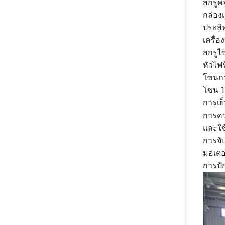
สกรูค
กล่องเ
ประสิ
เครื่
สกรูไ
หัวไฟ
โซนกา
โซน 1
การเย็
การควบ
และใช้
การจับ
มอเตอ
การปัก