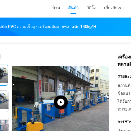
บ้าน
สินค้า
วิดีโอ
เกี่ยวกับเรา
สติก PVC ความเร็วสูง เครื่องผลิตสายพลาสติก 140kg/h
เครื่อ
พลาสต
รายละเอ
สถานที่
ชื่อแบร
ได้รับก
หมายเล
การชำร
จำนวนสั่