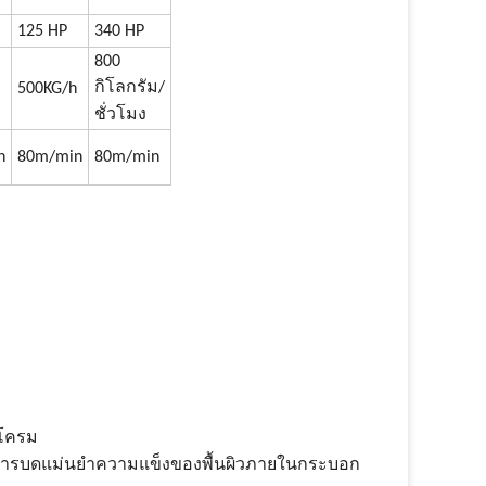
125 HP
340 HP
800
กิโลกรัม/
500KG/h
ชั่วโมง
n
80m/min
80m/min
บโครม
ารบดแม่นยําความแข็งของพื้นผิวภายในกระบอก