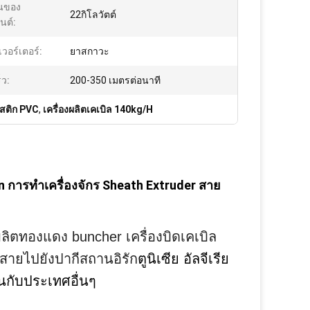
นของ
22กิโลวัตต์
ยนต์:
นเวอร์เตอร์:
ยาสกาวะ
็ว:
200-350 เมตรต่อนาที
สติก PVC
,
เครื่องผลิตเคเบิล 140kg/H
 การทําเครื่องจักร Sheath Extruder สาย
ลิตทองแดง buncher เครื่องบิดเคเบิล
สายไปยังปากีสถานอิรัก
ตูนิเซีย อัลจีเรีย
านกับประเทศอื่นๆ