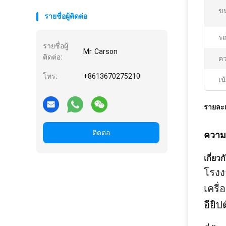
ข
รายชื่อผู้ติดต่อ
รถ
รายชื่อผู้
Mr. Carson
ติดต่อ:
คว
โทร:
+8613670275210
เน
รายละเ
ติดต่อ
ความเ
เกี่ยว
โรงง
เครื
อียิ