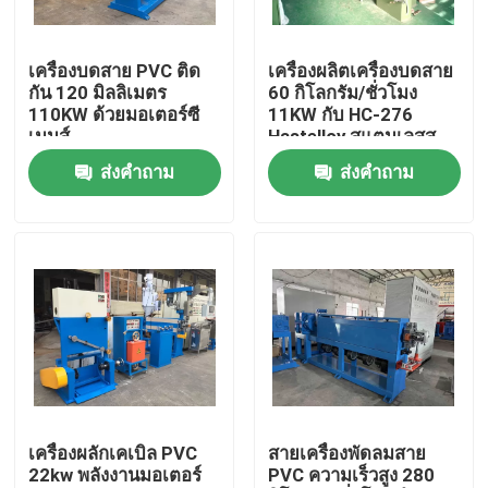
เกี่ยวกับเรา
เครื่องบดสาย PVC ติด
เครื่องผลิตเครื่องบดสาย
กัน 120 มิลลิเมตร
60 กิโลกรัม/ชั่วโมง
110KW ด้วยมอเตอร์ซี
11KW กับ HC-276
ทัวร์โรงงาน
เมนส์
Hastelloy สแตนเลสส
แตนเลส
ส่งคำถาม
ส่งคำถาม
การควบคุมคุณภาพ
ติดต่อเรา
ขอใบเสนอราคา
เครื่องอัดรีดสายเคเบิล
เครื่องผลักเคเบิล PVC
สายเครื่องพัดลมสาย
22kw พลังงานมอเตอร์
PVC ความเร็วสูง 280
เครื่องอัดรีดลวด