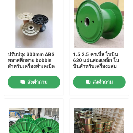
ปรับปรุง 300mm ABS
1.5 2.5 คาเบิ้ล โบบิน
พลาสติกสาย bobbin
630 แผ่นสองเหล็ก โบ
สําหรับเครื่องทําเคเบิล
บินสําหรับเครื่องผสม
ส่งคำถาม
ส่งคำถาม
บ้าน
สินค้า
วิดีโอ