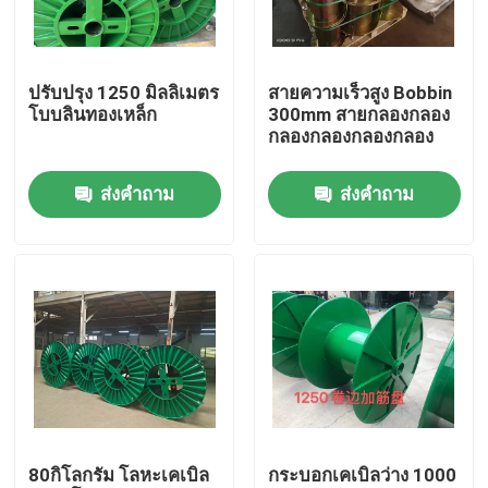
เกี่ยวกับเรา
ปรับปรุง 1250 มิลลิเมตร
สายความเร็วสูง Bobbin
โบบลินทองเหล็ก
300mm สายกลองกลอง
ทัวร์โรงงาน
กลองกลองกลองกลอง
ส่งคำถาม
ส่งคำถาม
การควบคุมคุณภาพ
ติดต่อเรา
ขอใบเสนอราคา
เครื่องอัดรีดสายเคเบิล
80กิโลกรัม โลหะเคเบิล
กระบอกเคเบิลว่าง 1000
เครื่องอัดรีดลวด