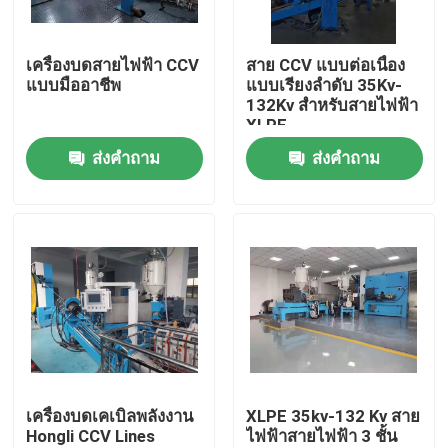
เกี่ยวกับเรา
เครื่องบดสายไฟฟ้า CCV
สาย CCV แบบต่อเนื่อง
แบบมืออาชีพ
แบบเรียงลําดับ 35Kv-
132Kv สําหรับสายไฟฟ้า
ทัวร์โรงงาน
XLPE
ส่งคำถาม
ส่งคำถาม
การควบคุมคุณภาพ
ติดต่อเรา
ขอใบเสนอราคา
เครื่องอัดรีดสายเคเบิล
เครื่องบดเคเบิลพลังงาน
XLPE 35kv-132 Kv สาย
Hongli CCV Lines
ไฟฟ้าสายไฟฟ้า 3 ชั้น
เครื่องอัดรีดลวด