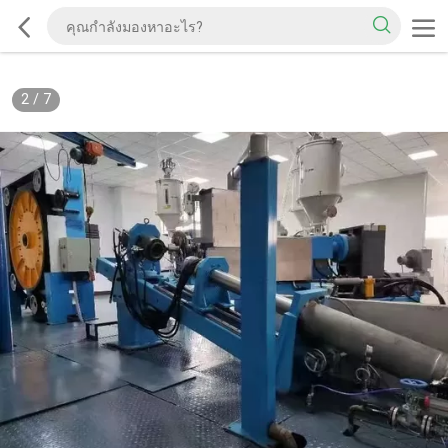
2
/
7