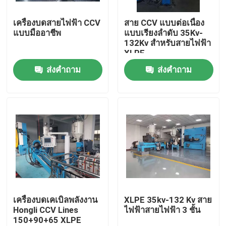
เครื่องบดสายไฟฟ้า CCV
สาย CCV แบบต่อเนื่อง
เกี่ยวกับเรา
แบบมืออาชีพ
แบบเรียงลําดับ 35Kv-
132Kv สําหรับสายไฟฟ้า
XLPE
ทัวร์โรงงาน
ส่งคำถาม
ส่งคำถาม
การควบคุมคุณภาพ
ติดต่อเรา
ขอใบเสนอราคา
เครื่องอัดรีดสายเคเบิล
เครื่องบดเคเบิลพลังงาน
XLPE 35kv-132 Kv สาย
Hongli CCV Lines
ไฟฟ้าสายไฟฟ้า 3 ชั้น
150+90+65 XLPE
เครื่องอัดรีดลวด