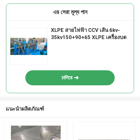
এর সেরা মূল্য পান
XLPE สายไฟฟ้า CCV เส้น 6kv-
35kv150+90+65 XLPE เครื่องบด
চালিয়ে
แนะนำผลิตภัณฑ์