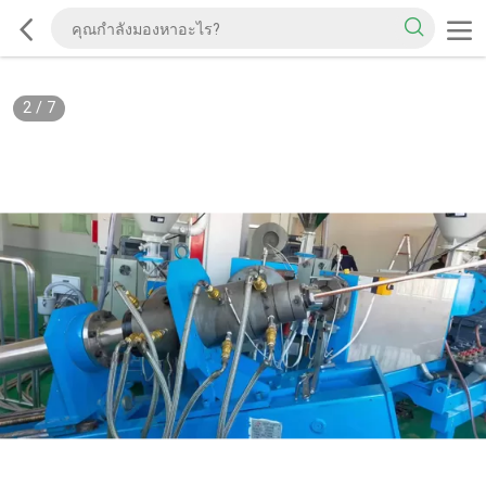
2
/
7