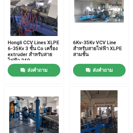
Hongli CCV Lines XLPE
6Kv-35Kv VCV Line
6-35Kv 3 ชั้น Co เครื่อง
สําหรับสายไฟฟ้า XLPE
extruder สําหรับสาย
สามชั้น
ไฟฟ้า 240
ส่งคำถาม
ส่งคำถาม
บ้าน
สินค้า
วิดีโอ