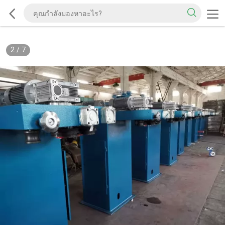
2
/
7